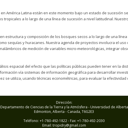
n América Latina están en este momento bajo un estado de sucesión sec
tropicales a lo largo de una línea de sucesión a nivel latitudinal. Nuest
n estructura y composición de los bosques secos a lo largo de una línea 
omo sequías y huracanes. Nuestra agenda de proyectos involucra el uso
inalámbricos de medición de variables micro-meteorológicas, integrar obs
isis espacial del efecto que las políticas públicas pueden tener en la dist
información vía sistemas de información geográfica para desarrollar inves
z se utiliza, usando técnicas econométricas, para evaluar la efectividad de
Dirección:
Departamento de Ciencias de la Tierra y la Atmósfera - Universidad de Alberta
Edmonton, Alberta - Canada, T6G2E3
Teléfono: +1-780-492-1822 - Fax: +1-780-492-2030
Email: tropidry@gmail.com